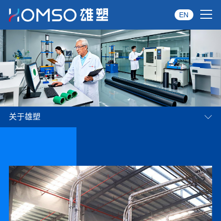
EN
首页
关于雄塑
产品中心
关于雄塑
品牌服务
投资者关系
资讯中心
雄塑六力并进
01
02
筑就时代巨擎
经销商专区
经典案例