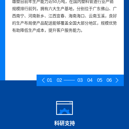
自成立以来，雄塑先后获得“广东省名牌产品”“中国驰名商
雄塑目前年生产能力近50万吨，在国内塑料管道行业产销
曾参与多项行业标准编制，是国家级高新技术企业，拥有国
雄塑深耕行业多年，建立了直销团队、经销商、工程服务商
雄塑深度执行ISO质量管控体系，强化生产计划管理，完善
雄塑秉承“雄心永固、塑造未来”的远大梦想，指导和规范企
标”、“中国管材市场**竞争力10强企业”、“中国管材行业十
规模排行前列，拥有六大生产基地，分别位于广东佛山、广
家CNAS认可工程实验室，研发管理体系完备，研发团队经
等在内的多渠道销售体系，具有较强的营销和服务能力。在
质量管理体系，原材料采购、制造和物流等各个环节合理衔
业经营活动，形成独特的企业文化，具备强大的团队凝聚
大功勋企业”、“中国企业五星品牌”等荣誉。持续优化产品
西南宁、河南新乡、江西宜春、海南海口、云南玉溪，良好
验丰富。持续创新生产工艺，提升产品性能；加大研发力
主要省份的地级城市和重要的县级城市设立经销商，与雄塑
接。拥有一大批先进的生产和检测设备，经过长期的生产实
力。持续加强人力资源体系建设，根据战略需要推动组织变
设计、加工制造、品质检测、客户服务等生产、服务全流
的生产布局使产品配送能够覆盖全国大部分地区，规模优势
度，完善自主知识产权，技术与工艺成果落地转化成效显
合作的经销商超过500家，并与水务、农业、电网、通信等
践，掌握一系列先进的工艺手段，不断对设备生产线优化设
革，优化考核、激励机制，已建立具备行业专业背景、形成
程，通过提供卓越的产品与服务品质，不断丰富产品品牌价
有助降低生产成本，提升客户服务能力。
著。产品涵括PVC、PPR、PE三大系列管道产品，细分品
行业众多知名企业建立了长期稳定的合作关系。针对经销
计，提升生产的智能化、数字化管理水平。雄塑的精益生产
梯队的高素质人才团队。现有的高级管理人员和核心技术人
值和内涵。同时，对品牌进行统一的规划、设计、宣传、管
种超过6000个，是行业内产品系列最齐全、产品类型最丰
商，雄塑建立了健全经销商管理制度，对经销商提供强大的
系统使得公司能够快速、保质的满足持续增长的订单需求。
员长期在公司任职，能够保持企业经营思路和文化的长期稳
理，塑造品牌形象，弘扬品牌价值观，雄塑品牌的知名度和
富的企业之一，能全方位满足不同群体客户的需求，有效覆
营销、信息、服务支持，以期共创、共建、共享、共赢。同
定，为公司的健康持续发展奠定较为稳固的基础。
美誉度不断提升。
盖工业与民用建筑、市政工程、水环境治理、农村饮水安
时，提升客户服务能力，推行大客户战略和重点项目突破策
全、雨污分流、高效农业、智能电网建设等领域，产品多次
略，持续优化客户结构，优质客户占比逐步提高。
应用于国家级或省级重点工程。
01
02
03
04
05
06
科研支持