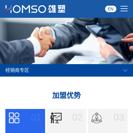
EN
首页
关于雄塑
产品中心
经销商专区
品牌服务
投资者关系
加盟优势
资讯中心
01
02
03
经销商专区
经典案例