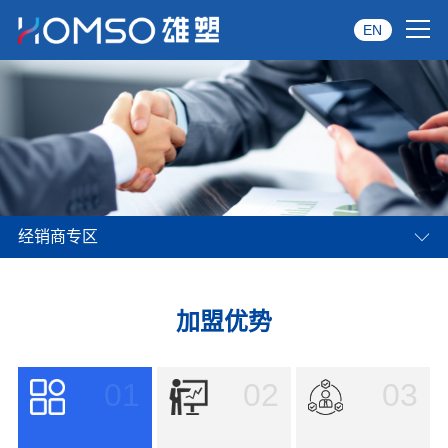
EN
首页
关于雄塑
产品中心
经销商专区
品牌服务
投资者关系
加盟优势
资讯中心
01
02
03
经销商专区
经典案例