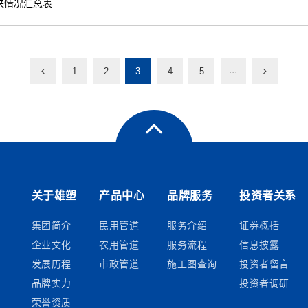
来情况汇总表
1
2
3
4
5
···
关于雄塑
产品中心
品牌服务
投资者关系
集团简介
民用管道
服务介绍
证券概括
企业文化
农用管道
服务流程
信息披露
发展历程
市政管道
施工图查询
投资者留言
品牌实力
投资者调研
荣誉资质