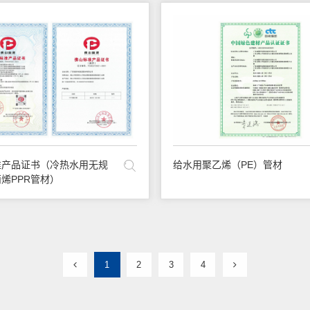
准产品证书（冷热水用无规
给水用聚乙烯（PE）管材
烯PPR管材）
1
2
3
4