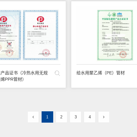
准产品证书（冷热水用无规
给水用聚乙烯（PE）管材
烯PPR管材）
1
2
3
4