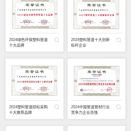
联系我们
2024绿色环保塑料管道
2024塑料管道十大创新
十大品牌
标杆企业
2024塑料管道招标采购
2024中国管道管材行业
十大推荐品牌
竞争力企业百强