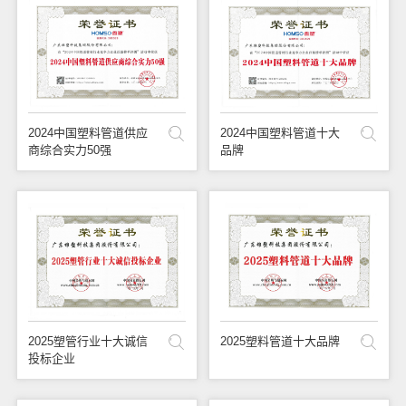
2024中国塑料管道供应
2024中国塑料管道十大
商综合实力50强
品牌
2025塑管行业十大诚信
2025塑料管道十大品牌
投标企业