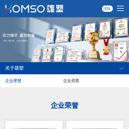
EN
首页
关于雄塑
产品中心
关于雄塑
品牌服务
企业荣誉
企业资质
投资者关系
资讯中心
企业荣誉
经销商专区
经典案例