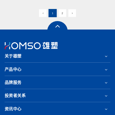
1
2
关于雄塑
产品中心
品牌服务
投资者关系
资讯中心