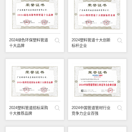
联系我们
2024绿色环保塑料管道
2024塑料管道十大创新
十大品牌
标杆企业
2024塑料管道招标采购
2024中国管道管材行业
十大推荐品牌
竞争力企业百强