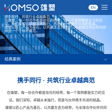
EN
携手同行 · 共筑行业卓越典范
在雄塑，每一份合作都是信任的纽带，每一个案例都是实力的见
首页
证。我们深知，卓越从未独行，而是与伙伴携手共进的结晶。
雄塑以匠心产品为基石，以共赢生态为纽带，与全球合作伙伴共同
缔造一个个标杆典范。
关于雄塑
产品中心
经典案例
品牌服务
投资者关系
携手同行 · 共筑行业卓越典范
资讯中心
在雄塑，每一份合作都是信任的纽带，每一个案例都是实力的见
经销商专区
证。我们深知，卓越从未独行，而是与伙伴携手共进的结晶。
雄塑以匠心产品为基石，以共赢生态为纽带，与全球合作伙伴共同
经典案例